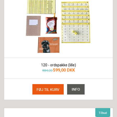
120 - ordspakke (lille)
599,00 DKK
884,00