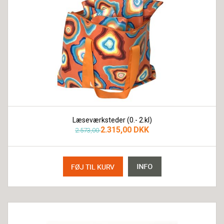
Læseværksteder (0.- 2.kl)
2.315,00 DKK
2.573,00