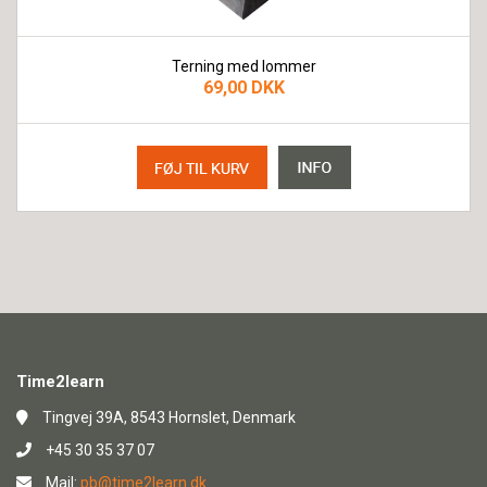
Terning med lommer
69,00 DKK
Time2learn
Tingvej 39A, 8543 Hornslet, Denmark
+45 30 35 37 07
Mail:
pb@time2learn.dk