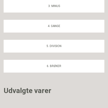
3. MINUS
4. GANGE
5. DIVISION
6. BRØKER
Udvalgte varer