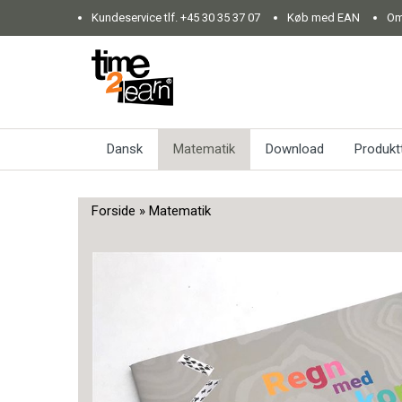
Kundeservice tlf.
+45 30 35 37 07
Køb med EAN
Om
Dansk
Matematik
Download
Produkt
Forside
»
Matematik