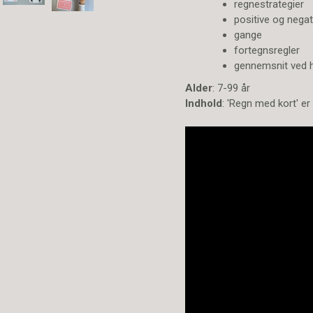
regnestrategier
positive og negat
gange
fortegnsregler
gennemsnit ved hj
Alder
: 7-99 år
Indhold
: 'Regn med kort' er