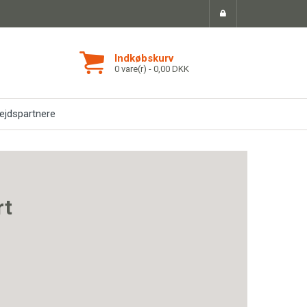
Indkøbskurv
0 vare(r) - 0,00 DKK
jdspartnere
rt