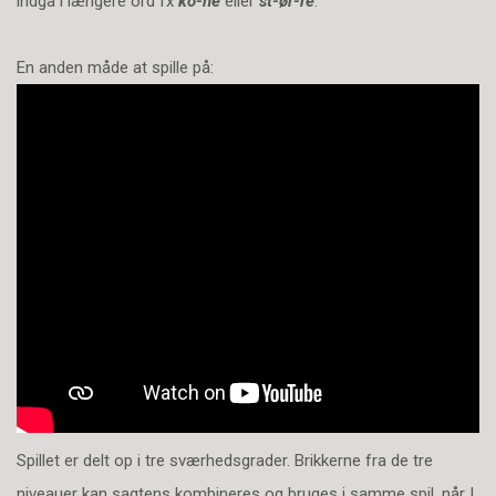
indgå i længere ord fx
ko-ne
eller
st-ør-re
.
En anden måde at spille på:
Spillet er delt op i tre sværhedsgrader. Brikkerne fra de tre
niveauer kan sagtens kombineres og bruges i samme spil, når I